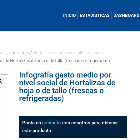
INICIO
ESTADÍSTICAS
DASHBOARD
zas y legumbres
/
Hortalizas de hoja o de tallo (frescas o
al de Hortalizas de hoja o de tallo (frescas o refrigeradas)
Infografía gasto medio por
nivel social de Hortalizas de
hoja o de tallo (frescas o
refrigeradas)
Ponte en
contacto
con nosotros para obtener
este producto.