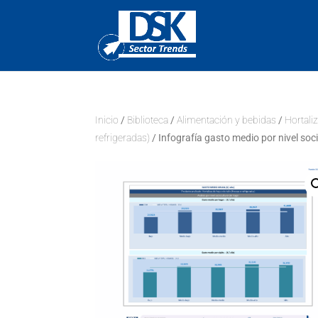
Inicio
/
Biblioteca
/
Alimentación y bebidas
/
Hortali
refrigeradas)
/ Infografía gasto medio por nivel soci