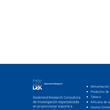
Alimentación 
Productos de 
Tabaco
Deskmind Research Consultora
de Investigación especializada
Artículos de v
en proporcionar soporte a
Gastos Corrie