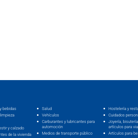
y bebidas
Salud
Hostelería y rest
limpieza
Vehículos
Cuidados persona
Carburantes y lubricantes para
Joyería, bisutería,
automoción
artículos para via
estir y calzado
Medios de transporte público
Artículos para b
ntes de la vivienda