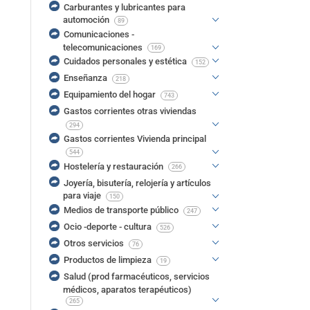
Carburantes y lubricantes para
automoción
89
Comunicaciones -
telecomunicaciones
169
Cuidados personales y estética
152
Enseñanza
218
Equipamiento del hogar
743
Gastos corrientes otras viviendas
294
Gastos corrientes Vivienda principal
544
Hostelería y restauración
266
Joyería, bisutería, relojería y artículos
para viaje
150
Medios de transporte público
247
Ocio -deporte - cultura
526
Otros servicios
76
Productos de limpieza
19
Salud (prod farmacéuticos, servicios
médicos, aparatos terapéuticos)
265