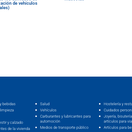
ización de vehículos
ales)
y bebidas
Salud
Hostelería y rest
limpieza
Vehículos
Cuidados persona
Carburantes y lubricantes para
Joyería, bisutería,
automoción
artículos para via
estir y calzado
Medios de transporte público
Artículos para b
ntes de la vivienda