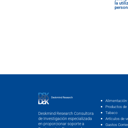
la util
person
Alimentación 
Productos de 
Tabaco
Deskmind Research Consultora
de Investigación especializada
Artículos de v
en proporcionar soporte a
Gastos Corrie