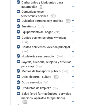
Carburantes y lubricantes para
automoción
89
Comunicaciones -
telecomunicaciones
169
Cuidados personales y estética
152
Enseñanza
218
Equipamiento del hogar
743
Gastos corrientes otras viviendas
294
Gastos corrientes Vivienda principal
544
Hostelería y restauración
266
Joyería, bisutería, relojería y artículos
para viaje
150
Medios de transporte público
247
Ocio -deporte - cultura
526
Otros servicios
76
Productos de limpieza
19
Salud (prod farmacéuticos, servicios
médicos, aparatos terapéuticos)
265