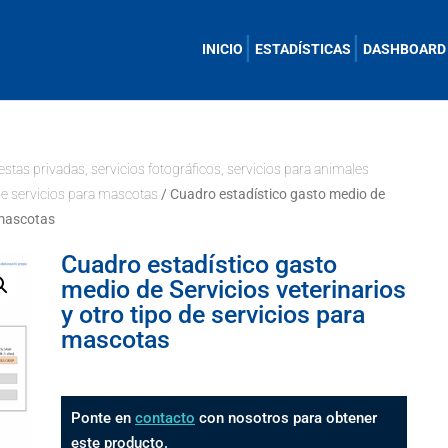
INICIO
ESTADÍSTICAS
DASHBOARD
iestas privadas, servicios fotográficos, servicios para animales
 de servicios para mascotas
/ Cuadro estadístico gasto medio de
a mascotas
Cuadro estadístico gasto
medio de Servicios veterinarios
y otro tipo de servicios para
mascotas
Ponte en
contacto
con nosotros para obtener
este producto.