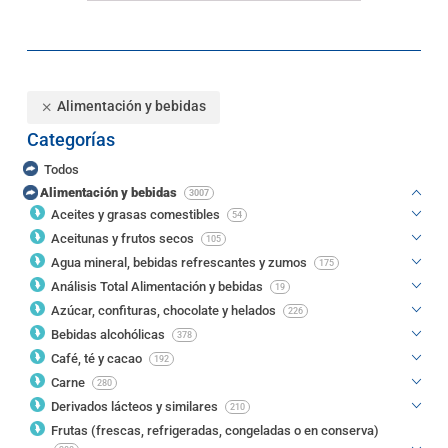
Alimentación y bebidas
Categorías
Todos
Alimentación y bebidas
3007
Aceites y grasas comestibles
54
Aceitunas y frutos secos
105
Agua mineral, bebidas refrescantes y zumos
175
Análisis Total Alimentación y bebidas
19
Azúcar, confituras, chocolate y helados
226
Bebidas alcohólicas
378
Café, té y cacao
192
Carne
280
Derivados lácteos y similares
210
Frutas (frescas, refrigeradas, congeladas o en conserva)