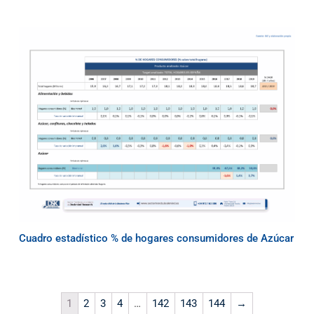
Cuadro estadístico % de hogares consumidores de Azúcar
1
2
3
4
…
142
143
144
→