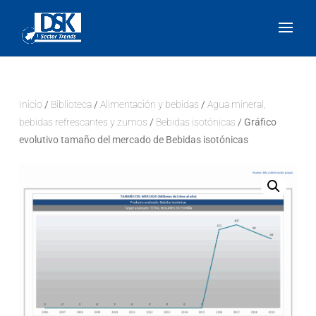
Inicio
/
Biblioteca
/
Alimentación y bebidas
/
Agua mineral,
bebidas refrescantes y zumos
/
Bebidas isotónicas
/ Gráfico
evolutivo tamaño del mercado de Bebidas isotónicas