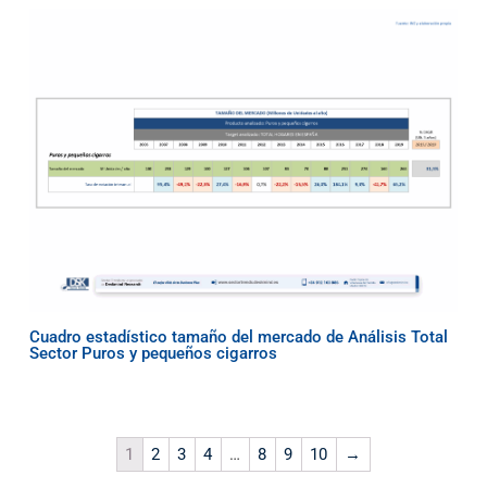
Cuadro estadístico tamaño del mercado de Análisis Total
Sector Puros y pequeños cigarros
1
2
3
4
…
8
9
10
→