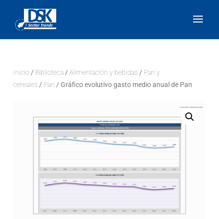
Inicio
/
Biblioteca
/
Alimentación y bebidas
/
Pan y
cereales
/
Pan
/ Gráfico evolutivo gasto medio anual de Pan