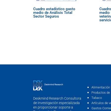
Cuadro estadístico gasto
Cuadro
medio de Análisis Total
medio 
Sector Seguros
veterin
servic
Alimentación 
Productos de 
Tabaco
Deskmind Research Consultora
de Investigación especializada
Artículos de v
en proporcionar soporte a
Gastos Corrie