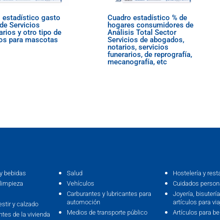
 estadístico gasto
Cuadro estadístico % de
de Servicios
hogares consumidores de
arios y otro tipo de
Análisis Total Sector
ios para mascotas
Servicios de abogados,
notarios, servicios
funerarios, de reprografía,
mecanografía, etc
y bebidas
Salud
Hostelería y rest
limpieza
Vehículos
Cuidados persona
Carburantes y lubricantes para
Joyería, bisutería,
automoción
artículos para via
estir y calzado
Medios de transporte público
Artículos para b
ntes de la vivienda