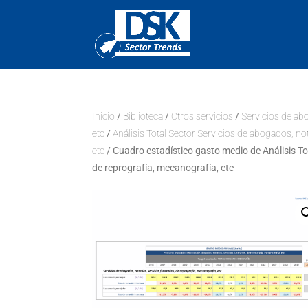
Inicio
/
Biblioteca
/
Otros servicios
/
Servicios de abo
etc
/
Análisis Total Sector Servicios de abogados, not
etc
/ Cuadro estadístico gasto medio de Análisis Tot
de reprografía, mecanografía, etc