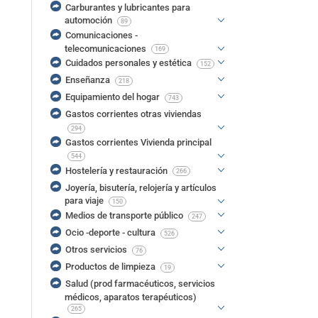
Carburantes y lubricantes para
automoción
89
Comunicaciones -
telecomunicaciones
169
Cuidados personales y estética
152
Enseñanza
218
Equipamiento del hogar
743
Gastos corrientes otras viviendas
294
Gastos corrientes Vivienda principal
544
Hostelería y restauración
266
Joyería, bisutería, relojería y artículos
para viaje
150
Medios de transporte público
247
Ocio -deporte - cultura
526
Otros servicios
76
Productos de limpieza
19
Salud (prod farmacéuticos, servicios
médicos, aparatos terapéuticos)
265