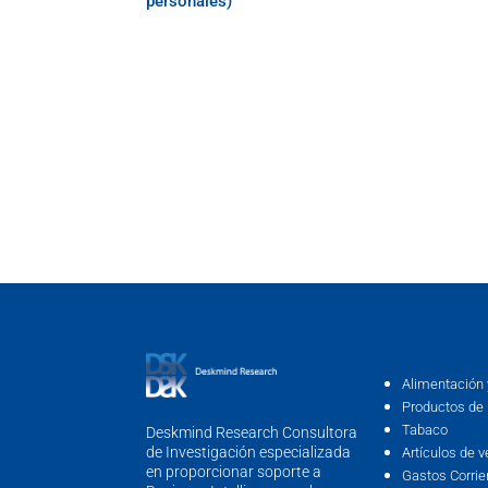
personales)
Alimentación 
Productos de 
Tabaco
Deskmind Research Consultora
de Investigación especializada
Artículos de v
en proporcionar soporte a
Gastos Corrie