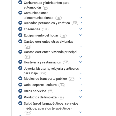
Carburantes y lubricantes para
automoción
89
Comunicaciones -
telecomunicaciones
169
Cuidados personales y estética
152
Enseñanza
218
Equipamiento del hogar
743
Gastos corrientes otras viviendas
294
Gastos corrientes Vivienda principal
544
Hostelería y restauración
266
Joyería, bisutería, relojería y artículos
para viaje
150
Medios de transporte público
247
Ocio -deporte - cultura
526
Otros servicios
76
Productos de limpieza
19
Salud (prod farmacéuticos, servicios
médicos, aparatos terapéuticos)
265