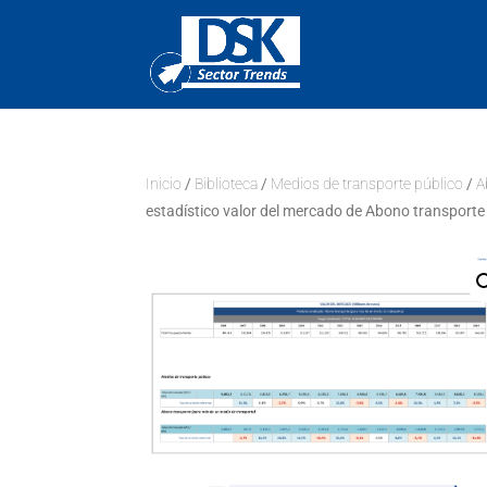
Inicio
/
Biblioteca
/
Medios de transporte público
/
A
estadístico valor del mercado de Abono transporte