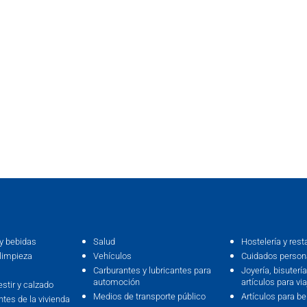
y bebidas
Salud
Hostelería y rest
limpieza
Vehículos
Cuidados persona
Carburantes y lubricantes para
Joyería, bisutería,
automoción
artículos para via
estir y calzado
Medios de transporte público
Artículos para b
ntes de la vivienda