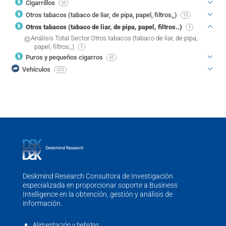
Cigarrillos
35
Otros tabacos (tabaco de liar, de pipa, papel, filtros,,)
18
Otros tabacos (tabaco de liar, de pipa, papel, filtros..)
1
Análisis Total Sector Otros tabacos (tabaco de liar, de pipa,
papel, filtros,,)
1
Puros y pequeños cigarros
35
Vehículos
325
Deskmind Research Consultora de Investigación
especializada en proporcionar soporte a Business
Intelligence en la obtención, gestión y análisis de
información.
Alimentación y bebidas