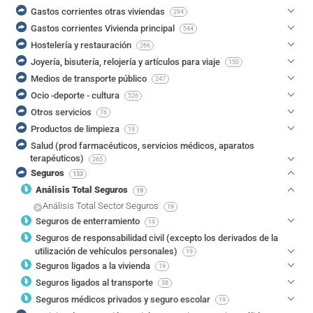
Gastos corrientes otras viviendas
294
Gastos corrientes Vivienda principal
544
Hostelería y restauración
266
Joyería, bisutería, relojería y artículos para viaje
150
Medios de transporte público
247
Ocio -deporte - cultura
526
Otros servicios
76
Productos de limpieza
19
Salud (prod farmacéuticos, servicios médicos, aparatos
terapéuticos)
265
Seguros
133
Análisis Total Seguros
19
Análisis Total Sector Seguros
19
Seguros de enterramiento
19
Seguros de responsabilidad civil (excepto los derivados de la
utilización de vehículos personales)
19
Seguros ligados a la vivienda
19
Seguros ligados al transporte
38
Seguros médicos privados y seguro escolar
19