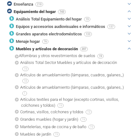
Enseñanza
218
Equipamiento del hogar
743
Análisis Total Equipamiento del hogar
19
Equipos y accesorios audiovisuales e informáticos
137
Grandes aparatos electrodomésticos
133
Menaje hogar
76
Muebles y artículos de decoración
207
Alfombras y otros revestimientos de suelos
19
Análisis Total Sector Muebles y artículos de decoración
19
Artículos de amueblamiento (lámparas, cuadros, galanes,,)
18
Artículos de amueblamiento (lámparas, cuadros, galanes,.)
1
Artículos textiles para el hogar (excepto cortinas, visillos,
colchones y toldos)
19
Cortinas, visillos, colchones y toldos
19
Grandes muebles (hogar y jardín)
19
Mantelerías, ropa de cocina y de baño
19
Muebles de jardín
19