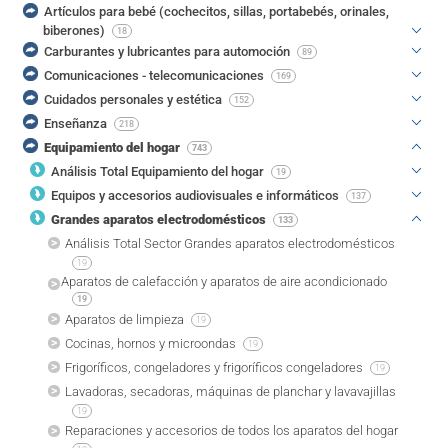
Artículos para bebé (cochecitos, sillas, portabebés, orinales,
biberones)
18
Carburantes y lubricantes para automoción
89
Comunicaciones - telecomunicaciones
169
Cuidados personales y estética
152
Enseñanza
218
Equipamiento del hogar
743
Análisis Total Equipamiento del hogar
19
Equipos y accesorios audiovisuales e informáticos
137
Grandes aparatos electrodomésticos
133
Análisis Total Sector Grandes aparatos electrodomésticos
19
Aparatos de calefacción y aparatos de aire acondicionado
19
Aparatos de limpieza
19
Cocinas, hornos y microondas
19
Frigoríficos, congeladores y frigoríficos congeladores
19
Lavadoras, secadoras, máquinas de planchar y lavavajillas
19
Reparaciones y accesorios de todos los aparatos del hogar