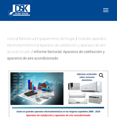
Inicio
/
Biblioteca
/
Equipamiento del hogar
/
Grandes aparatos
electrodomésticos
/
Aparatos de calefacción y aparatos de aire
acondicionado
/ Informe Sectorial: Aparatos de calefacción y
aparatos de aire acondicionado