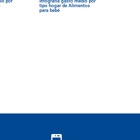
io por
Infografía gasto medio por
e
tipo hogar de Alimentos
para bebé