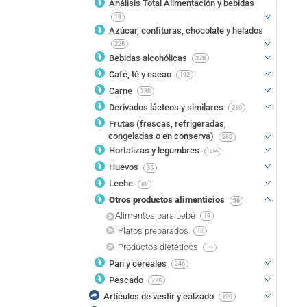
Análisis Total Alimentación y bebidas
19
Azúcar, confituras, chocolate y helados
226
Bebidas alcohólicas
378
Café, té y cacao
192
Carne
280
Derivados lácteos y similares
210
Frutas (frescas, refrigeradas,
congeladas o en conserva)
280
Hortalizas y legumbres
384
Huevos
35
Leche
89
Otros productos alimenticios
56
Alimentos para bebé
19
Platos preparados
18
Productos dietéticos
19
Pan y cereales
246
Pescado
278
Artículos de vestir y calzado
190