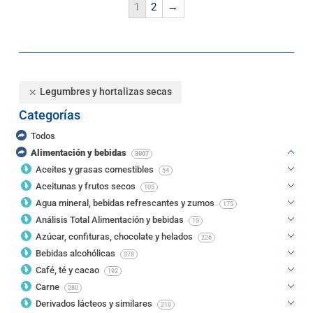
1
2
→
Legumbres y hortalizas secas
Categorías
Todos
Alimentación y bebidas
3007
Aceites y grasas comestibles
54
Aceitunas y frutos secos
105
Agua mineral, bebidas refrescantes y zumos
175
Análisis Total Alimentación y bebidas
19
Azúcar, confituras, chocolate y helados
226
Bebidas alcohólicas
378
Café, té y cacao
192
Carne
280
Derivados lácteos y similares
210