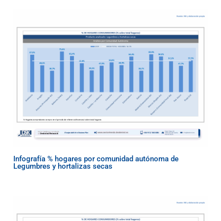
Infografía % hogares por comunidad autónoma de
Legumbres y hortalizas secas