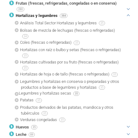
Frutas (frescas, refrigeradas, congeladas o en conserva)
280
Hortalizas y legumbres
384
Análisis Total Sector Hortalizas y legumbres
35
Bolsas de mezcla de lechugas (frescas o refrigeradas)
34
Coles (frescas o refrigeradas)
35
Hortalizas con raíz o bulbo y setas (frescas o refrigeradas)
35
Hortalizas cultivadas por su fruto (frescas o refrigeradas)
35
Hortalizas de hoja o de tallo (frescas o refrigeradas)
35
Legumbres y hortalizas en conserva o preparadas y otros
productos a base de legumbres y hortalizas
35
Legumbres y hortalizas secas
35
Patatas
35
Productos derivados de las patatas, mandioca y otros
tubérculos
35
Verduras congeladas
35
Huevos
35
Leche
89