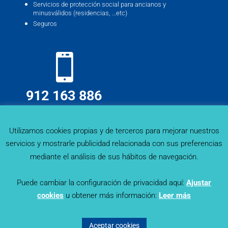
Servicios de protección social para ancianos y
minusválidos (residencias, …etc)
Seguros
912 163 886
info@deskmind.es
Utilizamos cookies propias y de terceros para mejorar nuestros
servicios y mostrarle publicidad relacionada con sus preferencias
mediante el análisis de sus hábitos de navegación.
Puede cambiar la configuración de privacidad aquí:
Ajustar
cookies
u obtener más información:
Leer más
Sector Trends - Deskmind Research © 2019. Todos los
derechos reservados |
Política de Privacidad
|
Aviso Legal
|
Aceptar cookies
Política de Cookies
© Diseñado por
Lapizmente