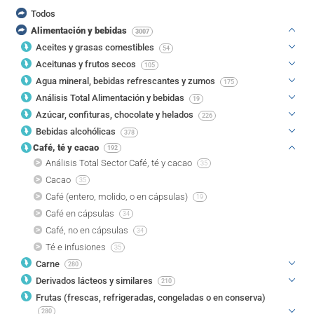
Todos
Alimentación y bebidas
3007
Aceites y grasas comestibles
54
Aceitunas y frutos secos
105
Agua mineral, bebidas refrescantes y zumos
175
Análisis Total Alimentación y bebidas
19
Azúcar, confituras, chocolate y helados
226
Bebidas alcohólicas
378
Café, té y cacao
192
Análisis Total Sector Café, té y cacao
35
Cacao
35
Café (entero, molido, o en cápsulas)
19
Café en cápsulas
34
Café, no en cápsulas
34
Té e infusiones
35
Carne
280
Derivados lácteos y similares
210
Frutas (frescas, refrigeradas, congeladas o en conserva)
280