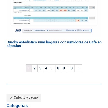
Cuadro estadístico num hogares consumidores de Café en
cápsulas
1
2
3
4
…
8
9
10
→
Café, té y cacao
Categorías