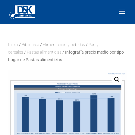
Inicio
/
Biblioteca
/
Alimentación y bebidas
/
Pan y
cereales
/
Pastas alimenticias
/ Infografía precio medio por tipo
hogar de Pastas alimenticias