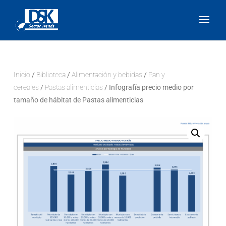
Inicio
/
Biblioteca
/
Alimentación y bebidas
/
Pan y
cereales
/
Pastas alimenticias
/ Infografía precio medio por
tamaño de hábitat de Pastas alimenticias