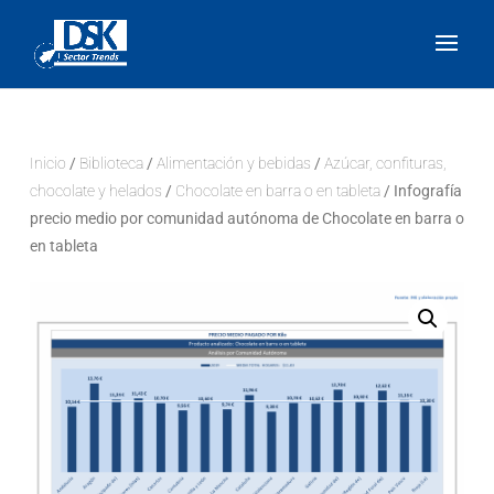
Inicio
/
Biblioteca
/
Alimentación y bebidas
/
Azúcar, confituras,
chocolate y helados
/
Chocolate en barra o en tableta
/ Infografía
precio medio por comunidad autónoma de Chocolate en barra o
en tableta