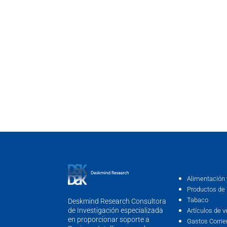
Alimentación 
Productos de 
Tabaco
Deskmind Research Consultora
de Investigación especializada
Artículos de v
en proporcionar soporte a
Gastos Corrie