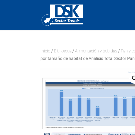
Inicio
/
Biblioteca
/
Alimentación y bebidas
/
Pan y c
por tamaño de hábitat de Análisis Total Sector Pan