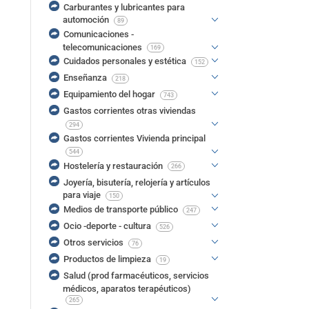
Carburantes y lubricantes para
automoción
89
Comunicaciones -
telecomunicaciones
169
Cuidados personales y estética
152
Enseñanza
218
Equipamiento del hogar
743
Gastos corrientes otras viviendas
294
Gastos corrientes Vivienda principal
544
Hostelería y restauración
266
Joyería, bisutería, relojería y artículos
para viaje
150
Medios de transporte público
247
Ocio -deporte - cultura
526
Otros servicios
76
Productos de limpieza
19
Salud (prod farmacéuticos, servicios
médicos, aparatos terapéuticos)
265