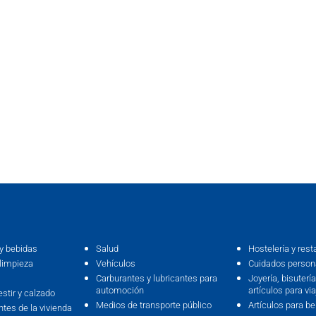
y bebidas
Salud
Hostelería y rest
limpieza
Vehículos
Cuidados persona
Carburantes y lubricantes para
Joyería, bisutería,
automoción
artículos para via
estir y calzado
Medios de transporte público
Artículos para b
ntes de la vivienda