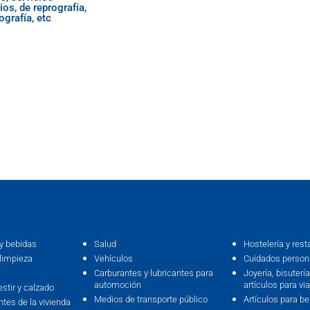
ios, de reprografía,
grafía, etc
y bebidas
Salud
Hostelería y rest
limpieza
Vehículos
Cuidados persona
Carburantes y lubricantes para
Joyería, bisutería,
automoción
artículos para via
estir y calzado
Medios de transporte público
Artículos para b
ntes de la vivienda