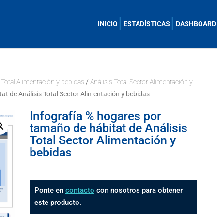
INICIO
ESTADÍSTICAS
DASHBOARD
s Total Alimentación y bebidas
/
Análisis Total Sector Alimentación y
at de Análisis Total Sector Alimentación y bebidas
Infografía % hogares por
tamaño de hábitat de Análisis
Total Sector Alimentación y
bebidas
Ponte en
contacto
con nosotros para obtener
este producto.