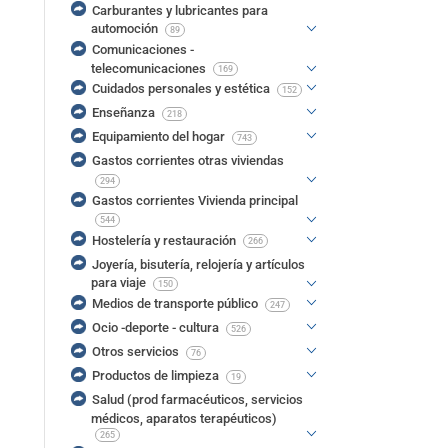
Carburantes y lubricantes para
automoción
89
Comunicaciones -
telecomunicaciones
169
Cuidados personales y estética
152
Enseñanza
218
Equipamiento del hogar
743
Gastos corrientes otras viviendas
294
Gastos corrientes Vivienda principal
544
Hostelería y restauración
266
Joyería, bisutería, relojería y artículos
para viaje
150
Medios de transporte público
247
Ocio -deporte - cultura
526
Otros servicios
76
Productos de limpieza
19
Salud (prod farmacéuticos, servicios
médicos, aparatos terapéuticos)
265