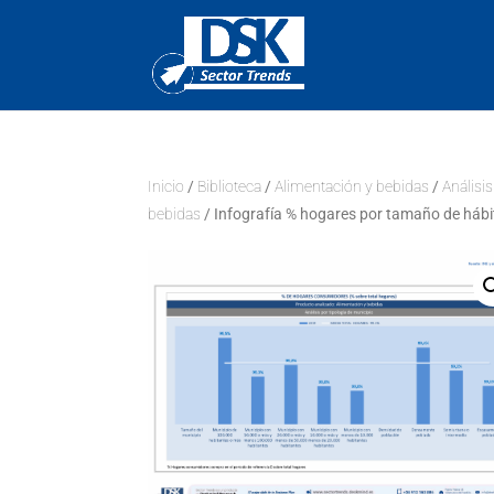
Inicio
/
Biblioteca
/
Alimentación y bebidas
/
Análisi
bebidas
/ Infografía % hogares por tamaño de hábit