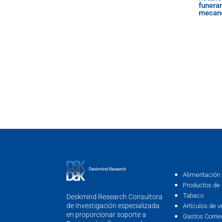
funerar
mecano
Alimentación 
Productos de 
Tabaco
Deskmind Research Consultora
de Investigación especializada
Artículos de v
en proporcionar soporte a
Gastos Corrie