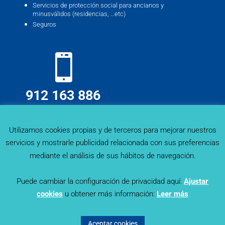
Servicios de protección social para ancianos y
minusválidos (residencias, …etc)
Seguros
912 163 886
info@deskmind.es
Utilizamos cookies propias y de terceros para mejorar nuestros
servicios y mostrarle publicidad relacionada con sus preferencias
mediante el análisis de sus hábitos de navegación.
Puede cambiar la configuración de privacidad aquí:
Ajustar
cookies
u obtener más información:
Leer más
Sector Trends - Deskmind Research © 2019. Todos los
derechos reservados |
Política de Privacidad
|
Aviso Legal
|
Aceptar cookies