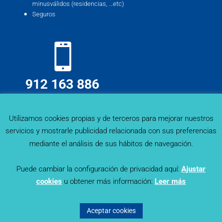
minusválidos (residencias, …etc)
Seguros
912 163 886
info@deskmind.es
Utilizamos cookies propias y de terceros para mejorar nuestros
servicios y mostrarle publicidad relacionada con sus preferencias
mediante el análisis de sus hábitos de navegación.
Puede cambiar la configuración de privacidad aquí:
Ajustar
cookies
u obtener más información:
Leer más
Sector Trends - Deskmind Research © 2019. Todos los
derechos reservados |
Política de Privacidad
|
Aviso Legal
|
Aceptar cookies
Política de Cookies
© Diseñado por
Lapizmente