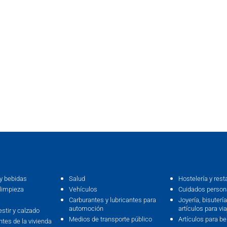
y bebidas
Salud
Hostelería y rest
limpieza
Vehículos
Cuidados persona
Carburantes y lubricantes para
Joyería, bisutería,
automoción
artículos para via
estir y calzado
Medios de transporte público
Artículos para b
ntes de la vivienda