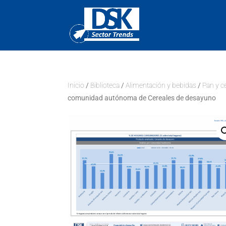
Inicio
/
Biblioteca
/
Alimentación y bebidas
/
Pan y c
comunidad autónoma de Cereales de desayuno