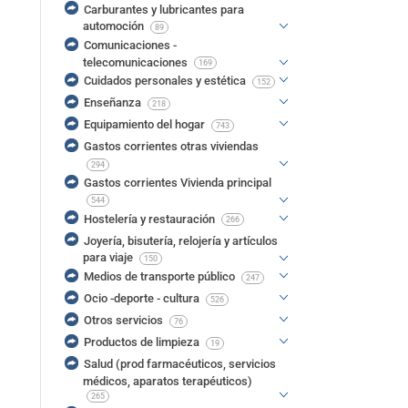
Carburantes y lubricantes para
automoción
89
Comunicaciones -
telecomunicaciones
169
Cuidados personales y estética
152
Enseñanza
218
Equipamiento del hogar
743
Gastos corrientes otras viviendas
294
Gastos corrientes Vivienda principal
544
Hostelería y restauración
266
Joyería, bisutería, relojería y artículos
para viaje
150
Medios de transporte público
247
Ocio -deporte - cultura
526
Otros servicios
76
Productos de limpieza
19
Salud (prod farmacéuticos, servicios
médicos, aparatos terapéuticos)
265