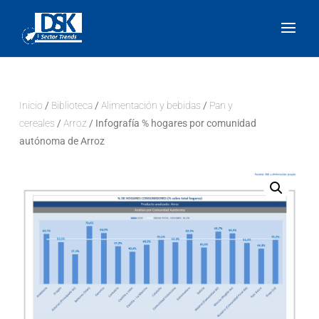
Inicio
/
Biblioteca
/
Alimentación y bebidas
/
Pan y
cereales
/
Arroz
/ Infografía % hogares por comunidad
autónoma de Arroz