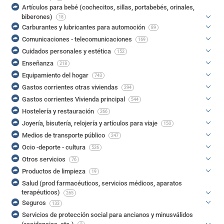
Artículos para bebé (cochecitos, sillas, portabebés, orinales,
biberones)
18
Carburantes y lubricantes para automoción
89
Comunicaciones - telecomunicaciones
169
Cuidados personales y estética
152
Enseñanza
218
Equipamiento del hogar
743
Gastos corrientes otras viviendas
294
Gastos corrientes Vivienda principal
544
Hostelería y restauración
266
Joyería, bisutería, relojería y artículos para viaje
150
Medios de transporte público
247
Ocio -deporte - cultura
526
Otros servicios
76
Productos de limpieza
19
Salud (prod farmacéuticos, servicios médicos, aparatos
terapéuticos)
265
Seguros
133
Servicios de protección social para ancianos y minusválidos