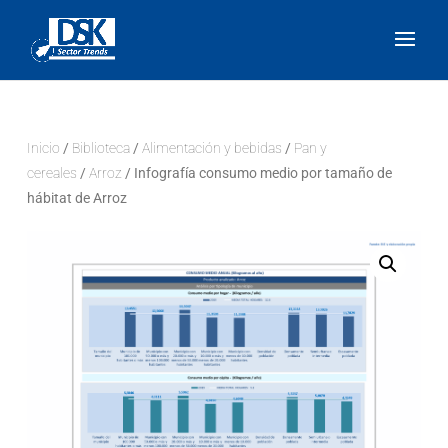
Inicio
/
Biblioteca
/
Alimentación y bebidas
/
Pan y
cereales
/
Arroz
/ Infografía consumo medio por tamaño de
hábitat de Arroz