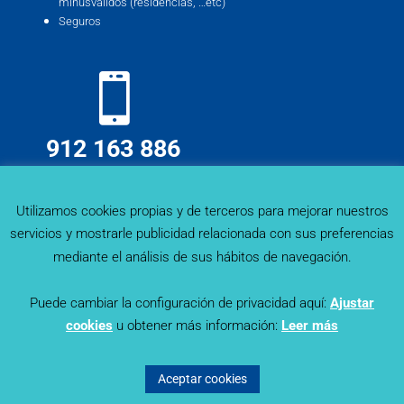
minusválidos (residencias, …etc)
Seguros
912 163 886
info@deskmind.es
Utilizamos cookies propias y de terceros para mejorar nuestros
servicios y mostrarle publicidad relacionada con sus preferencias
mediante el análisis de sus hábitos de navegación.
Puede cambiar la configuración de privacidad aquí:
Ajustar
cookies
u obtener más información:
Leer más
Sector Trends - Deskmind Research © 2019. Todos los
derechos reservados |
Política de Privacidad
|
Aviso Legal
|
Aceptar cookies
Política de Cookies
© Diseñado por
Lapizmente