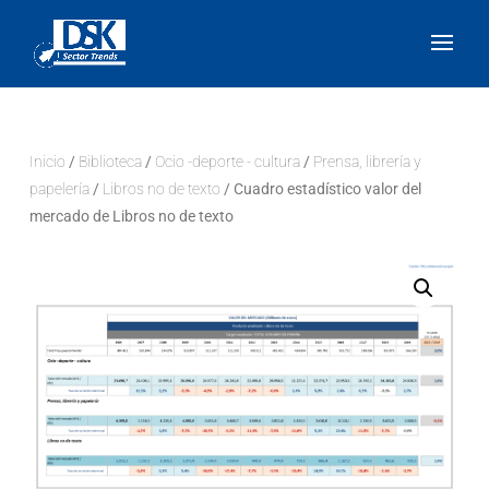
Inicio
/
Biblioteca
/
Ocio -deporte - cultura
/
Prensa, librería y
papelería
/
Libros no de texto
/ Cuadro estadístico valor del
mercado de Libros no de texto