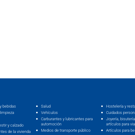
y bebidas
Salud
Hostelería y rest
limpieza
Vehículos
Cuidados persona
Carburantes y lubricantes para
Joyería, bisutería,
automoción
artículos para via
estir y calzado
Medios de transporte público
Artículos para b
ntes de la vivienda