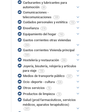
Carburantes y lubricantes para
automoción
89
Comunicaciones -
telecomunicaciones
169
Cuidados personales y estética
152
Enseñanza
218
Equipamiento del hogar
743
Gastos corrientes otras viviendas
294
Gastos corrientes Vivienda principal
544
Hostelería y restauración
266
Joyería, bisutería, relojería y artículos
para viaje
150
Medios de transporte público
247
Ocio -deporte - cultura
526
Otros servicios
76
Productos de limpieza
19
Salud (prod farmacéuticos, servicios
médicos, aparatos terapéuticos)
265