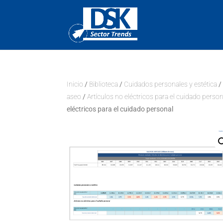
Inicio
/
Biblioteca
/
Cuidados personales y estética
aseo
/
Artículos no eléctricos para el cuidado person
eléctricos para el cuidado personal