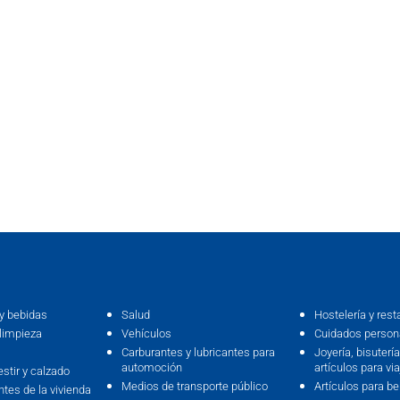
y bebidas
Salud
Hostelería y rest
limpieza
Vehículos
Cuidados persona
Carburantes y lubricantes para
Joyería, bisutería,
automoción
artículos para via
estir y calzado
Medios de transporte público
Artículos para b
ntes de la vivienda