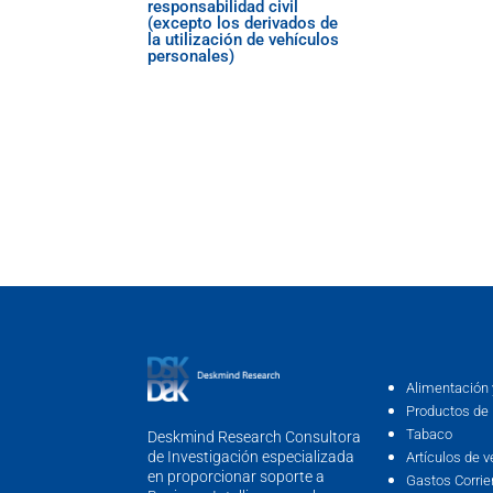
responsabilidad civil
(excepto los derivados de
la utilización de vehículos
personales)
Alimentación 
Productos de 
Tabaco
Deskmind Research Consultora
de Investigación especializada
Artículos de v
en proporcionar soporte a
Gastos Corrie