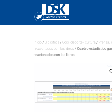
Inicio
/
Biblioteca
/
Ocio -deporte - cultura
/
Prensa, l
relacionados con los libros
/ Cuadro estadístico gas
relacionados con los libros