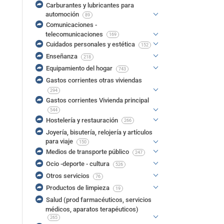
Carburantes y lubricantes para
automoción
89
Comunicaciones -
telecomunicaciones
169
Cuidados personales y estética
152
Enseñanza
218
Equipamiento del hogar
743
Gastos corrientes otras viviendas
294
Gastos corrientes Vivienda principal
544
Hostelería y restauración
266
Joyería, bisutería, relojería y artículos
para viaje
150
Medios de transporte público
247
Ocio -deporte - cultura
526
Otros servicios
76
Productos de limpieza
19
Salud (prod farmacéuticos, servicios
médicos, aparatos terapéuticos)
265