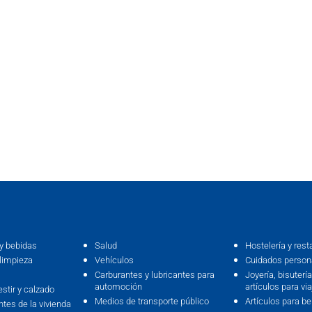
y bebidas
Salud
Hostelería y rest
limpieza
Vehículos
Cuidados persona
Carburantes y lubricantes para
Joyería, bisutería,
automoción
artículos para via
estir y calzado
Medios de transporte público
Artículos para b
ntes de la vivienda