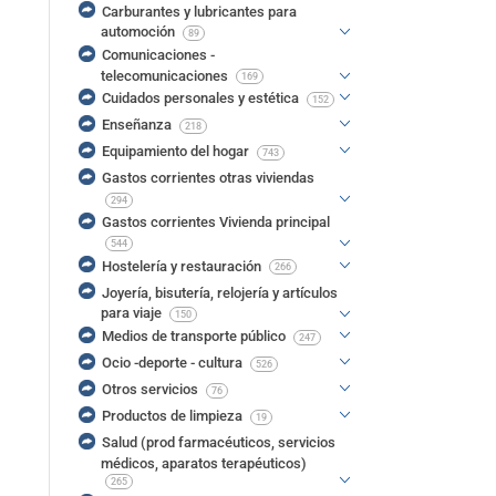
Carburantes y lubricantes para
automoción
89
Comunicaciones -
telecomunicaciones
169
Cuidados personales y estética
152
Enseñanza
218
Equipamiento del hogar
743
Gastos corrientes otras viviendas
294
Gastos corrientes Vivienda principal
544
Hostelería y restauración
266
Joyería, bisutería, relojería y artículos
para viaje
150
Medios de transporte público
247
Ocio -deporte - cultura
526
Otros servicios
76
Productos de limpieza
19
Salud (prod farmacéuticos, servicios
médicos, aparatos terapéuticos)
265