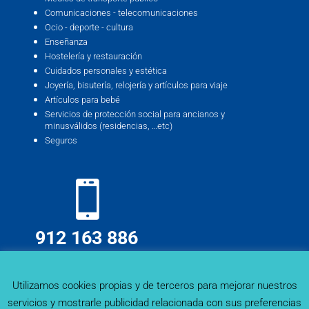
Comunicaciones - telecomunicaciones
Ocio - deporte - cultura
Enseñanza
Hostelería y restauración
Cuidados personales y estética
Joyería, bisutería, relojería y artículos para viaje
Artículos para bebé
Servicios de protección social para ancianos y
minusválidos (residencias, …etc)
Seguros
912 163 886
info@deskmind.es
Utilizamos cookies propias y de terceros para mejorar nuestros
servicios y mostrarle publicidad relacionada con sus preferencias