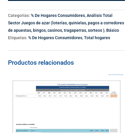
Categorías:
% De Hogares Consumidores
,
Análisis Total
Sector Juegos de azar (loterías, quinielas, pagos a corredores
de apuestas, bingos, casinos, tragaperras, sorteos )
,
Básico
Etiquetas:
% De Hogares Consumidores
,
Total hogares
Productos relacionados