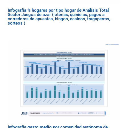
Infografía % hogares por tipo hogar de Análisis Total
Sector Juegos de azar (loterías, quinielas, pagos a
corredores de apuestas, bingos, casinos, tragaperras,
sorteos )
Infografía gasto medio por comunidad autónoma de