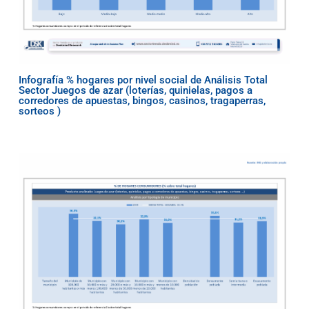
Infografía % hogares por nivel social de Análisis Total
Sector Juegos de azar (loterías, quinielas, pagos a
corredores de apuestas, bingos, casinos, tragaperras,
sorteos )