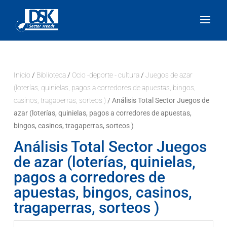
Inicio
/
Biblioteca
/
Ocio -deporte - cultura
/
Juegos de azar
(loterías, quinielas, pagos a corredores de apuestas, bingos,
casinos, tragaperras, sorteos )
/ Análisis Total Sector Juegos de
azar (loterías, quinielas, pagos a corredores de apuestas,
bingos, casinos, tragaperras, sorteos )
Análisis Total Sector Juegos
de azar (loterías, quinielas,
pagos a corredores de
apuestas, bingos, casinos,
tragaperras, sorteos )