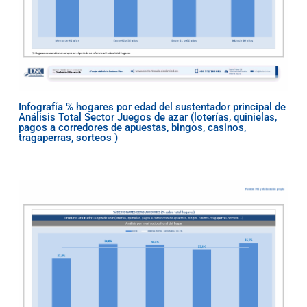
Infografía % hogares por edad del sustentador principal de
Análisis Total Sector Juegos de azar (loterías, quinielas,
pagos a corredores de apuestas, bingos, casinos,
tragaperras, sorteos )