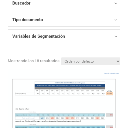
Buscador
Tipo documento
Variables de Segmentación
Mostrando los 18 resultados