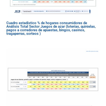
Cuadro estadístico % de hogares consumidores de
Análisis Total Sector Juegos de azar (loterías, quinielas,
pagos a corredores de apuestas, bingos, casinos,
tragaperras, sorteos )