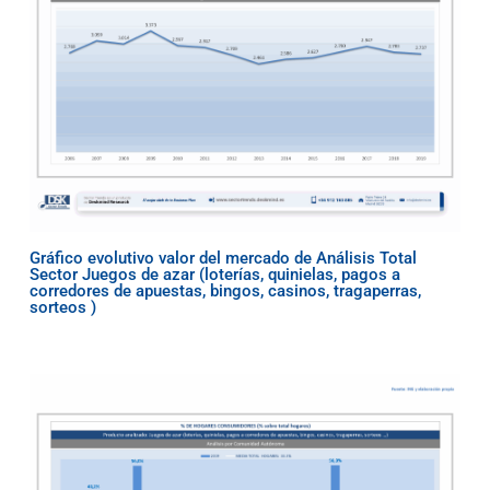
Gráfico evolutivo valor del mercado de Análisis Total
Sector Juegos de azar (loterías, quinielas, pagos a
corredores de apuestas, bingos, casinos, tragaperras,
sorteos )