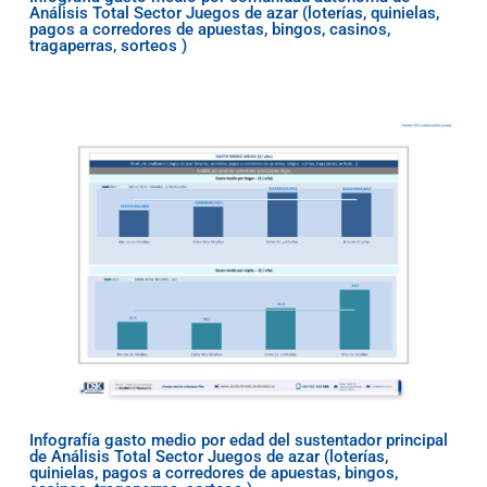
Análisis Total Sector Juegos de azar (loterías, quinielas,
pagos a corredores de apuestas, bingos, casinos,
tragaperras, sorteos )
Infografía gasto medio por edad del sustentador principal
de Análisis Total Sector Juegos de azar (loterías,
quinielas, pagos a corredores de apuestas, bingos,