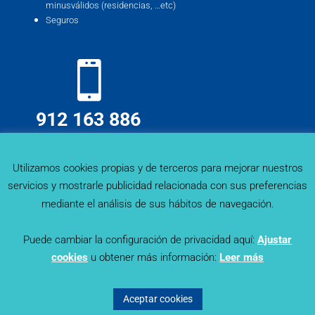
minusválidos (residencias, …etc)
Seguros
912 163 886
info@deskmind.es
Utilizamos cookies propias y de terceros para mejorar nuestros
servicios y mostrarle publicidad relacionada con sus preferencias
mediante el análisis de sus hábitos de navegación.
Puede cambiar la configuración de privacidad aquí:
Ajustar
cookies
u obtener más información:
Leer más
Sector Trends - Deskmind Research © 2019. Todos los
derechos reservados |
Política de Privacidad
|
Aviso Legal
|
Aceptar cookies
Política de Cookies
© Diseñado por
Lapizmente