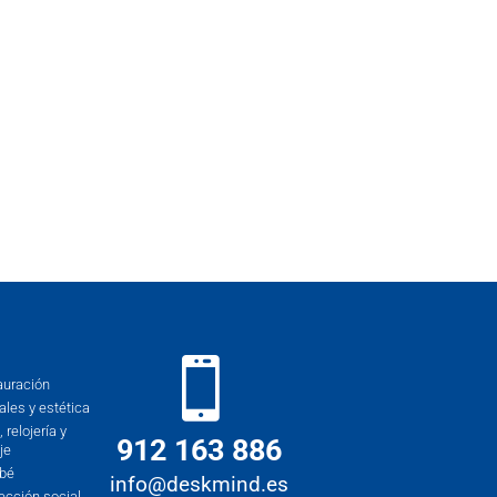
auración
les y estética
 relojería y
912 163 886
je
ebé
info@deskmind.es
ección social