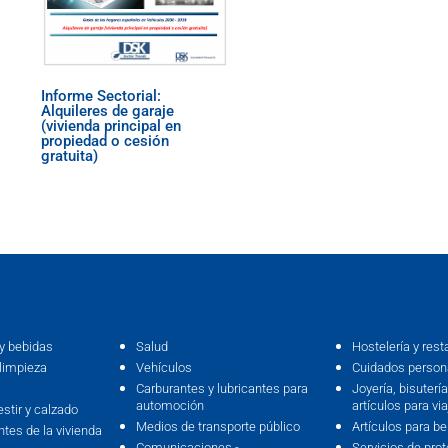
Informe Sectorial:
Alquileres de garaje
(vivienda principal en
propiedad o cesión
gratuita)
y bebidas
Salud
Hostelería y rest
limpieza
Vehículos
Cuidados persona
Carburantes y lubricantes para
Joyería, bisutería,
automoción
artículos para via
estir y calzado
Medios de transporte público
Artículos para b
ntes de la vivienda
Comunicaciones -
Servicios de prot