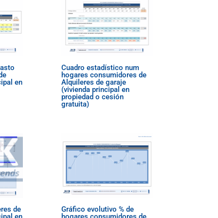
gasto
Cuadro estadístico num
de
hogares consumidores de
cipal en
Alquileres de garaje
(vivienda principal en
propiedad o cesión
gratuita)
eres de
Gráfico evolutivo % de
cipal en
hogares consumidores de