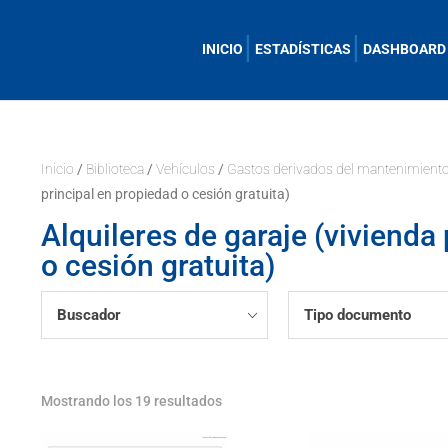
INICIO
ESTADÍSTICAS
DASHBOARD
Inicio
/
Biblioteca
/
Vehículos
/
Gastos derivados del mantenimiento
principal en propiedad o cesión gratuita)
Alquileres de garaje (vivienda
o cesión gratuita)
Buscador
Tipo documento
Mostrando los 19 resultados