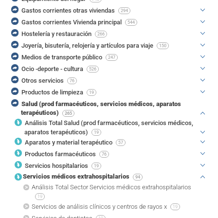
Gastos corrientes otras viviendas
294
Gastos corrientes Vivienda principal
544
Hostelería y restauración
266
Joyería, bisutería, relojería y artículos para viaje
150
Medios de transporte público
247
Ocio -deporte - cultura
526
Otros servicios
76
Productos de limpieza
19
Salud (prod farmacéuticos, servicios médicos, aparatos
terapéuticos)
265
Análisis Total Salud (prod farmacéuticos, servicios médicos,
aparatos terapéuticos)
19
Aparatos y material terapéutico
57
Productos farmacéuticos
76
Servicios hospitalarios
19
Servicios médicos extrahospitalarios
94
Análisis Total Sector Servicios médicos extrahospitalarios
19
Servicios de análisis clínicos y centros de rayos x
19