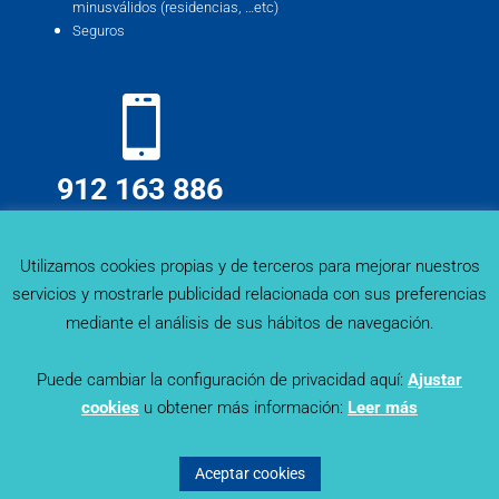
minusválidos (residencias, …etc)
Seguros
912 163 886
info@deskmind.es
Utilizamos cookies propias y de terceros para mejorar nuestros
servicios y mostrarle publicidad relacionada con sus preferencias
mediante el análisis de sus hábitos de navegación.
Puede cambiar la configuración de privacidad aquí:
Ajustar
cookies
u obtener más información:
Leer más
Sector Trends - Deskmind Research © 2019. Todos los
derechos reservados |
Política de Privacidad
|
Aviso Legal
|
Aceptar cookies
Política de Cookies
© Diseñado por
Lapizmente