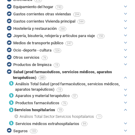
Equipamiento del hogar
743
Gastos corrientes otras viviendas
294
Gastos corrientes Vivienda principal
544
Hostelería y restauración
266
Joyería, bisutería, relojería y artículos para viaje
150
Medios de transporte público
247
Ocio -deporte - cultura
526
Otros servicios
76
Productos de limpieza
19
Salud (prod farmacéuticos, servicios médicos, aparatos
terapéuticos)
265
Análisis Total Salud (prod farmacéuticos, servicios médicos,
aparatos terapéuticos)
19
Aparatos y material terapéutico
57
Productos farmacéuticos
76
Servicios hospitalarios
19
Análisis Total Sector Servicios hospitalarios
19
Servicios médicos extrahospitalarios
94
Seguros
133