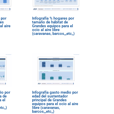
 por
Infografía % hogares por
des
tamaño de hábitat de
al aire
Grandes equipos para el
ocio al aire libre
(caravanas, barcos,,,etc,,)
io por
Infografía gasto medio por
a de
edad del sustentador
 el
principal de Grandes
equipos para el ocio al aire
tc,,)
libre (caravanas,
barcos,,,etc,,)