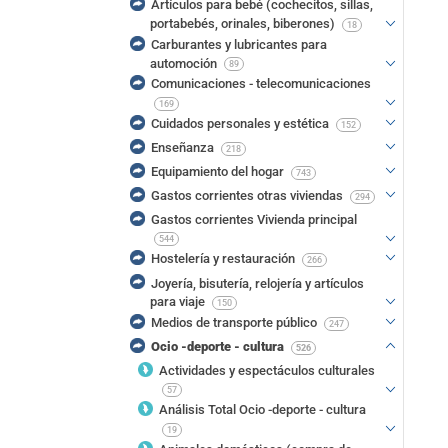
Artículos para bebé (cochecitos, sillas,
portabebés, orinales, biberones)
18
Carburantes y lubricantes para
automoción
89
Comunicaciones - telecomunicaciones
169
Cuidados personales y estética
152
Enseñanza
218
Equipamiento del hogar
743
Gastos corrientes otras viviendas
294
Gastos corrientes Vivienda principal
544
Hostelería y restauración
266
Joyería, bisutería, relojería y artículos
para viaje
150
Medios de transporte público
247
Ocio -deporte - cultura
526
Actividades y espectáculos culturales
57
Análisis Total Ocio -deporte - cultura
19