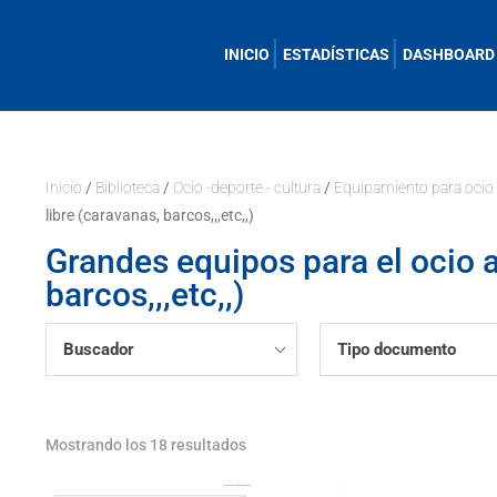
INICIO
ESTADÍSTICAS
DASHBOARD
Inicio
/
Biblioteca
/
Ocio -deporte - cultura
/
Equipamiento para ocio 
libre (caravanas, barcos,,,etc,,)
Grandes equipos para el ocio al
barcos,,,etc,,)
Buscador
Tipo documento
Mostrando los 18 resultados