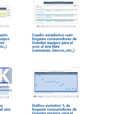
gasto
Cuadro estadístico num
quipos
hogares consumidores de
bre
Grandes equipos para el
tc,,)
ocio al aire libre
(caravanas, barcos,,,etc,,)
es
Gráfico evolutivo % de
al aire
hogares consumidores de
Grandes equipos para el