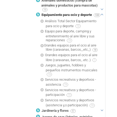
Animales domésticos (compra de
animales y productos para mascotas)
13
Equipamiento para ocio y deporte
133
Análisis Total Sector Equipamiento
para ocio y deporte
19
Equipo para deporte, camping y
entretenimiento al aire libre y sus
reparaciones
19
Grandes equipos para el ocio al aire
libre (caravanas, barcos,,,etc,,)
18
Grandes equipos para el ocio al aire
libre (caravanas, barcos,..etc..)
1
Juegos, juguetes, hobbies y
pequeños instrumentos musicales
19
Servicios recreativos y deportivos -
asistencia
19
Servicios recreativos y deportivos -
participación
19
Servicios recreativos y deportivos
(asistencia y,o participación)
19
Jardinería y flores
57
Juegos de azar (loterías, quinielas,