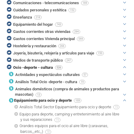
Comunicaciones - telecomunicaciones
169
Cuidados personales y estética
152
Enseñanza
218
Equipamiento del hogar
743
Gastos corrientes otras viviendas
294
Gastos corrientes Vivienda principal
544
Hostelería y restauración
266
Joyería, bisutería, relojería y artículos para viaje
150
Medios de transporte público
247
Ocio -deporte - cultura
526
Actividades y espectáculos culturales
57
Análisis Total Ocio -deporte - cultura
19
Animales domésticos (compra de animales y productos para
mascotas)
13
Equipamiento para ocio y deporte
133
Análisis Total Sector Equipamiento para ocio y deporte
19
Equipo para deporte, camping y entretenimiento al aire libre
y sus reparaciones
19
Grandes equipos para el ocio al aire libre (caravanas,
barcos,,,etc,,)
18