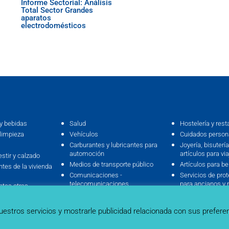
Informe Sectorial: Análisis
Total Sector Grandes
aparatos
electrodomésticos
y bebidas
Salud
Hostelería y rest
limpieza
Vehículos
Cuidados persona
Carburantes y lubricantes para
Joyería, bisutería,
automoción
artículos para via
estir y calzado
Medios de transporte público
Artículos para b
ntes de la vivienda
Comunicaciones -
Servicios de prot
telecomunicaciones
para ancianos y 
ntes otras
(residencias, …et
Ocio - deporte - cultura
Seguros
 del hogar
Enseñanza
uestros servicios y mostrarle publicidad relacionada con sus prefere