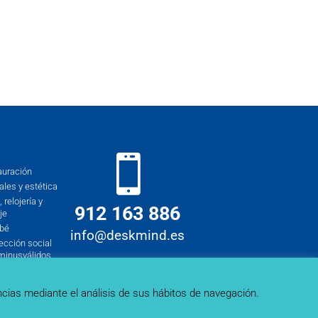
auración
les y estética
 relojería y
912 163 886
je
ebé
info@deskmind.es
ección social
minusválidos
c)
ncias mediante el análisis de sus hábitos de navegación.