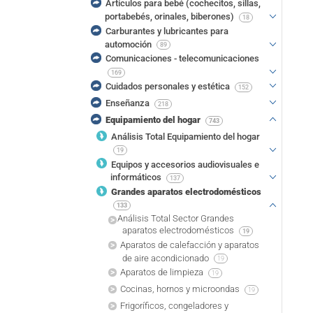
Artículos para bebé (cochecitos, sillas,
portabebés, orinales, biberones)
18
Carburantes y lubricantes para
automoción
89
Comunicaciones - telecomunicaciones
169
Cuidados personales y estética
152
Enseñanza
218
Equipamiento del hogar
743
Análisis Total Equipamiento del hogar
19
Equipos y accesorios audiovisuales e
informáticos
137
Grandes aparatos electrodomésticos
133
Análisis Total Sector Grandes
aparatos electrodomésticos
19
Aparatos de calefacción y aparatos
de aire acondicionado
19
Aparatos de limpieza
19
Cocinas, hornos y microondas
19
Frigoríficos, congeladores y