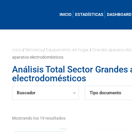
INICIO
ESTADÍSTICAS
DASHBOARD
Inicio
/
Biblioteca
/
Equipamiento del hogar
/
Grandes aparatos ele
aparatos electrodomésticos
Análisis Total Sector Grandes
electrodomésticos
Buscador
Tipo documento
Mostrando los 19 resultados