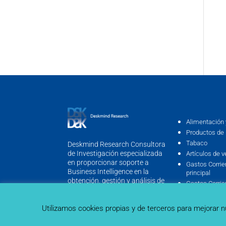
Alimentación 
Productos de 
Tabaco
Deskmind Research Consultora
de Investigación especializada
Artículos de v
en proporcionar soporte a
Gastos Corrie
Business Intelligence en la
principal
obtención, gestión y análisis de
Gastos Corrie
información.
viviendas
Equipamiento
Utilizamos cookies propias y de terceros para mejorar n