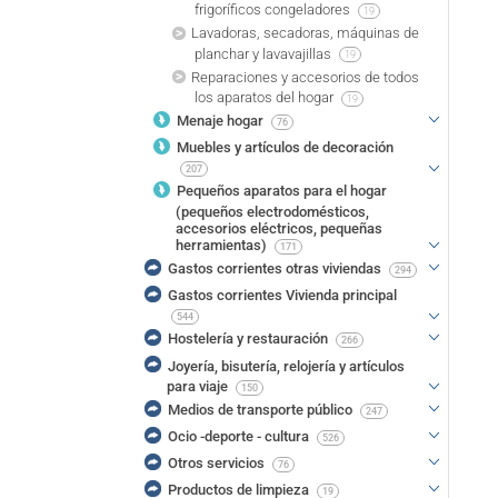
frigoríficos congeladores
19
Lavadoras, secadoras, máquinas de
planchar y lavavajillas
19
Reparaciones y accesorios de todos
los aparatos del hogar
19
Menaje hogar
76
Muebles y artículos de decoración
207
Pequeños aparatos para el hogar
(pequeños electrodomésticos,
accesorios eléctricos, pequeñas
herramientas)
171
Gastos corrientes otras viviendas
294
Gastos corrientes Vivienda principal
544
Hostelería y restauración
266
Joyería, bisutería, relojería y artículos
para viaje
150
Medios de transporte público
247
Ocio -deporte - cultura
526
Otros servicios
76
Productos de limpieza
19