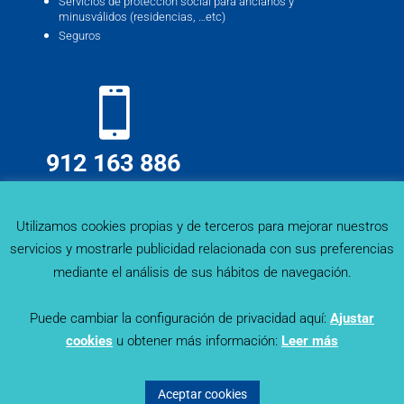
Servicios de protección social para ancianos y
minusválidos (residencias, …etc)
Seguros
912 163 886
info@deskmind.es
Utilizamos cookies propias y de terceros para mejorar nuestros
servicios y mostrarle publicidad relacionada con sus preferencias
mediante el análisis de sus hábitos de navegación.
Puede cambiar la configuración de privacidad aquí:
Ajustar
cookies
u obtener más información:
Leer más
Sector Trends - Deskmind Research © 2019. Todos los
derechos reservados |
Política de Privacidad
|
Aviso Legal
|
Aceptar cookies
Política de Cookies
© Diseñado por
Lapizmente