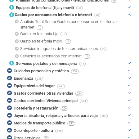
Análisis Total Comunicaciones - telecomunicaciones
19
Equipos de telefonía (fija y móvil)
38
Gastos por consumo en telefonía e internet
95
Análisis Total Sector Gastos por consumo en telefonía e
internet
19
Gasto en telefonía fija
19
Gasto en telefonía móvil
19
Servicios integrados de telecomunicaciones
19
Servicios relacionados con internet
19
Servicios postales y de mensajería
17
Cuidados personales y estética
152
Enseñanza
218
Equipamiento del hogar
743
Gastos corrientes otras viviendas
294
Gastos corrientes Vivienda principal
544
Hostelería y restauración
266
Joyería, bisutería, relojería y artículos para viaje
150
Medios de transporte público
247
Ocio -deporte - cultura
526
Otros servicios
76