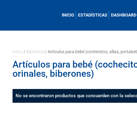
INICIO
ESTADÍSTICAS
DASHBOARD
Inicio
/
Biblioteca
/ Artículos para bebé (cochecitos, sillas, portabe
Artículos para bebé (cochecito
orinales, biberones)
No se encontraron productos que concuerden con la selecc