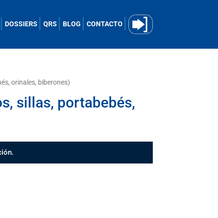
DOSSIERS
QRS
BLOG
CONTACTO
bés, orinales, biberones)
s, sillas, portabebés,
ión.