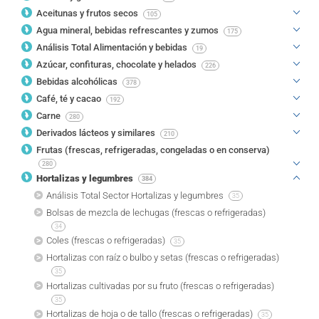
Aceitunas y frutos secos
105
Agua mineral, bebidas refrescantes y zumos
175
Análisis Total Alimentación y bebidas
19
Azúcar, confituras, chocolate y helados
226
Bebidas alcohólicas
378
Café, té y cacao
192
Carne
280
Derivados lácteos y similares
210
Frutas (frescas, refrigeradas, congeladas o en conserva)
280
Hortalizas y legumbres
384
Análisis Total Sector Hortalizas y legumbres
35
Bolsas de mezcla de lechugas (frescas o refrigeradas)
34
Coles (frescas o refrigeradas)
35
Hortalizas con raíz o bulbo y setas (frescas o refrigeradas)
35
Hortalizas cultivadas por su fruto (frescas o refrigeradas)
35
Hortalizas de hoja o de tallo (frescas o refrigeradas)
35