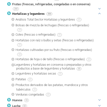
Frutas (frescas, refrigeradas, congeladas o en conserva)
280
Hortalizas y legumbres
384
Análisis Total Sector Hortalizas y legumbres
35
Bolsas de mezcla de lechugas (frescas o refrigeradas)
34
Coles (frescas o refrigeradas)
35
Hortalizas con raíz o bulbo y setas (frescas o refrigeradas)
35
Hortalizas cultivadas por su fruto (frescas o refrigeradas)
35
Hortalizas de hoja o de tallo (frescas o refrigeradas)
35
Legumbres y hortalizas en conserva o preparadas y otros
productos a base de legumbres y hortalizas
35
Legumbres y hortalizas secas
35
Patatas
35
Productos derivados de las patatas, mandioca y otros
tubérculos
35
Verduras congeladas
35
Huevos
35
Leche
89