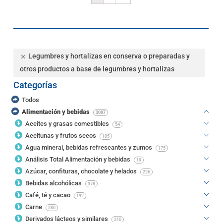
Legumbres y hortalizas en conserva o preparadas y
otros productos a base de legumbres y hortalizas
Categorías
Todos
Alimentación y bebidas
3007
Aceites y grasas comestibles
54
Aceitunas y frutos secos
105
Agua mineral, bebidas refrescantes y zumos
175
Análisis Total Alimentación y bebidas
19
Azúcar, confituras, chocolate y helados
226
Bebidas alcohólicas
378
Café, té y cacao
192
Carne
280
Derivados lácteos y similares
210