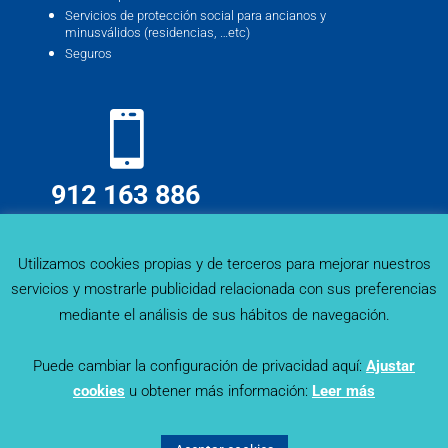
Servicios de protección social para ancianos y
minusválidos (residencias, …etc)
Seguros
912 163 886
info@deskmind.es
Utilizamos cookies propias y de terceros para mejorar nuestros
servicios y mostrarle publicidad relacionada con sus preferencias
mediante el análisis de sus hábitos de navegación.
Puede cambiar la configuración de privacidad aquí:
Ajustar
cookies
u obtener más información:
Leer más
Sector Trends - Deskmind Research © 2019. Todos los
derechos reservados |
Política de Privacidad
|
Aviso Legal
|