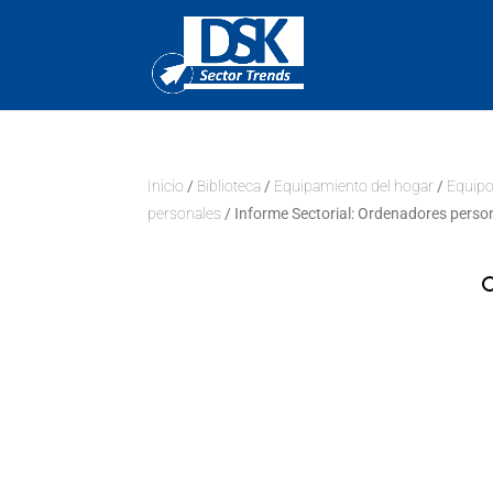
Inicio
/
Biblioteca
/
Equipamiento del hogar
/
Equipo
personales
/ Informe Sectorial: Ordenadores perso