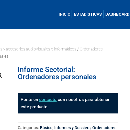
INICIO
ESTADÍSTICAS
DASHBOARD
s y accesorios audiovisuales e informáticos
/
Ordenadores
nales
Informe Sectorial:
Ordenadores personales
Ponte en
contacto
con nosotros para obtener
este producto.
Categorías:
Básico
,
Informes y Dossiers
,
Ordenadores