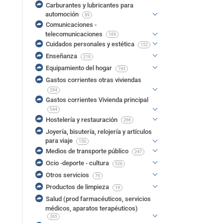
Carburantes y lubricantes para
automoción
89
Comunicaciones -
telecomunicaciones
169
Cuidados personales y estética
152
Enseñanza
218
Equipamiento del hogar
743
Gastos corrientes otras viviendas
294
Gastos corrientes Vivienda principal
544
Hostelería y restauración
266
Joyería, bisutería, relojería y artículos
para viaje
150
Medios de transporte público
247
Ocio -deporte - cultura
526
Otros servicios
76
Productos de limpieza
19
Salud (prod farmacéuticos, servicios
médicos, aparatos terapéuticos)
265