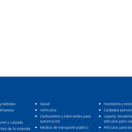
y bebidas
Salud
Hostelería y rest
limpieza
Vehículos
Cuidados persona
Carburantes y lubricantes para
Joyería, bisutería,
automoción
artículos para via
estir y calzado
Medios de transporte público
Artículos para b
ntes de la vivienda