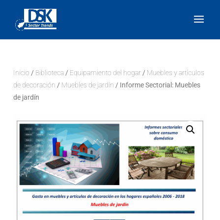
Inicio
/
Biblioteca
/
Equipamiento del hogar
/
Muebles y artículos
de decoración
/
Muebles de jardín
/ Informe Sectorial: Muebles
de jardín