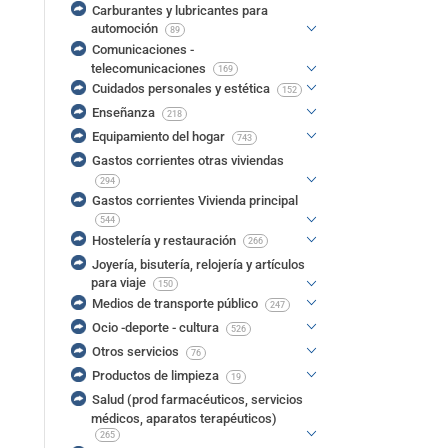
Carburantes y lubricantes para
automoción
89
Comunicaciones -
telecomunicaciones
169
Cuidados personales y estética
152
Enseñanza
218
Equipamiento del hogar
743
Gastos corrientes otras viviendas
294
Gastos corrientes Vivienda principal
544
Hostelería y restauración
266
Joyería, bisutería, relojería y artículos
para viaje
150
Medios de transporte público
247
Ocio -deporte - cultura
526
Otros servicios
76
Productos de limpieza
19
Salud (prod farmacéuticos, servicios
médicos, aparatos terapéuticos)
265