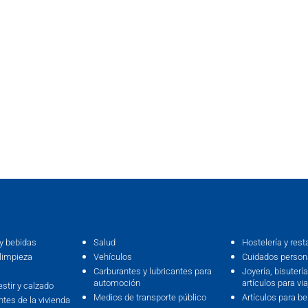
y bebidas
Salud
Hostelería y rest
limpieza
Vehículos
Cuidados persona
Carburantes y lubricantes para
Joyería, bisutería,
automoción
artículos para via
estir y calzado
Medios de transporte público
Artículos para b
ntes de la vivienda