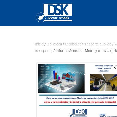
Inicio
/
Biblioteca
/
Medios de transporte público
/
M
transporte)
/ Informe Sectorial: Metro y tranvía (bil