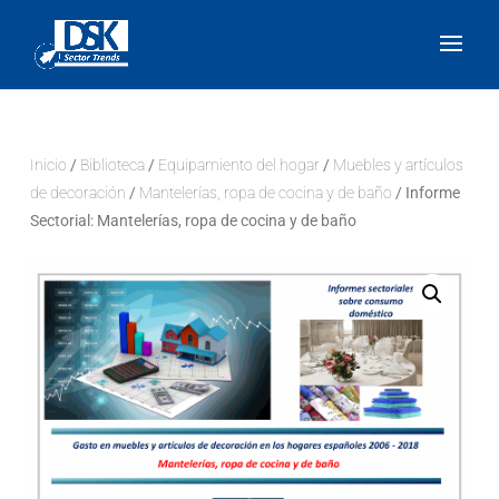
Inicio
/
Biblioteca
/
Equipamiento del hogar
/
Muebles y artículos
de decoración
/
Mantelerías, ropa de cocina y de baño
/ Informe
Sectorial: Mantelerías, ropa de cocina y de baño