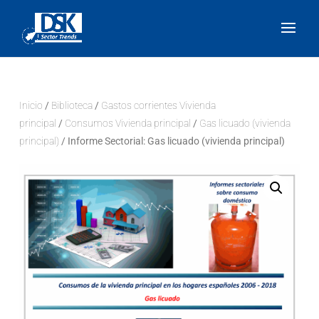
Inicio
/
Biblioteca
/
Gastos corrientes Vivienda
principal
/
Consumos Vivienda principal
/
Gas licuado (vivienda
principal)
/ Informe Sectorial: Gas licuado (vivienda principal)