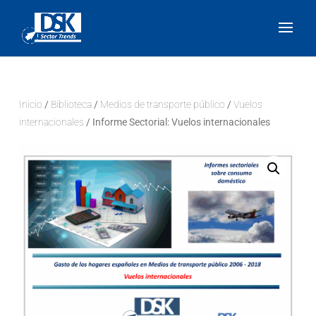
Inicio
/
Biblioteca
/
Medios de transporte público
/
Vuelos
internacionales
/ Informe Sectorial: Vuelos internacionales