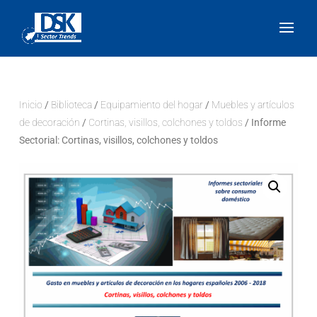
Inicio
/
Biblioteca
/
Equipamiento del hogar
/
Muebles y artículos
de decoración
/
Cortinas, visillos, colchones y toldos
/ Informe
Sectorial: Cortinas, visillos, colchones y toldos